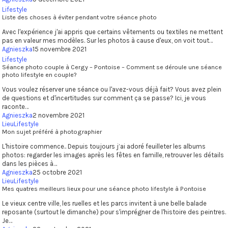
Lifestyle
Liste des choses à éviter pendant votre séance photo
Avec l'expérience j'ai appris que certains vêtements ou textiles ne mettent
pas en valeur mes modèles. Sur les photos à cause d'eux, on voit tout…
Agnieszka
15 novembre 2021
Famille
Lifestyle
Séance photo couple à Cergy – Pontoise – Comment se déroule une séance
photo lifestyle en couple?
Mariage
Vous voulez réserver une séance ou l'avez-vous déjà fait? Vous avez plein
A propos
de questions et d'incertitudes sur comment ça se passe? Ici, je vous
raconte…
Agnieszka
2 novembre 2021
Blog
Lieu
Lifestyle
Mon sujet préféré à photographier
Contact
L'histoire commence.. Depuis toujours j’ai adoré feuilleter les albums
photos: regarder les images après les fêtes en famille, retrouver les détails
dans les pièces à…
Agnieszka
25 octobre 2021
Lieu
Lifestyle
Mes quatres meilleurs lieux pour une séance photo lifestyle à Pontoise
Le vieux centre ville, les ruelles et les parcs invitent à une belle balade
reposante (surtout le dimanche) pour s'imprégner de l'histoire des peintres.
Je…