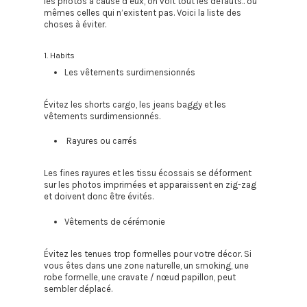
les photos à cause d’eux, on voit tout les défauts.. ou
mêmes celles qui n’existent pas. Voici la liste des
choses à éviter.
1. Habits
Les vêtements surdimensionnés
Évitez les shorts cargo, les jeans baggy et les
vêtements surdimensionnés.
Rayures ou carrés
Les fines rayures et les tissu écossais se déforment
sur les photos imprimées et apparaissent en zig-zag
et doivent donc être évités.
Vêtements de cérémonie
Évitez les tenues trop formelles pour votre décor. Si
vous êtes dans une zone naturelle, un smoking, une
robe formelle, une cravate / nœud papillon, peut
sembler déplacé.